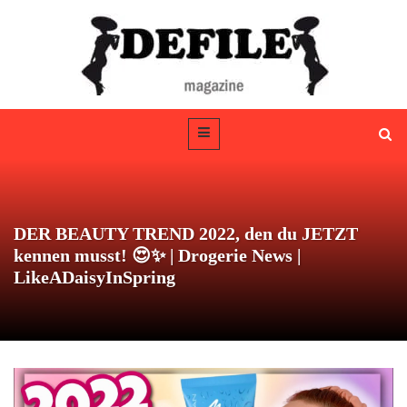
DER BEAUTY TREND 2022, den du JETZT
kennen musst! 😍✨ | Drogerie News |
LikeADaisyInSpring