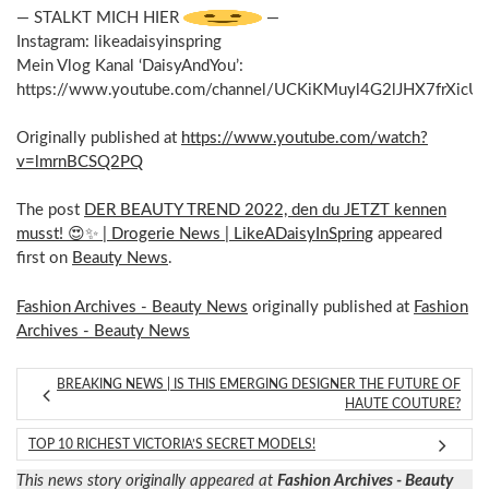
— STALKT MICH HIER
—
Instagram: likeadaisyinspring
Mein Vlog Kanal ‘DaisyAndYou’:
https://www.youtube.com/channel/UCKiKMuyl4G2lJHX7frXicU
Originally published at
https://www.youtube.com/watch?
v=lmrnBCSQ2PQ
The post
DER BEAUTY TREND 2022, den du JETZT kennen
musst! 😍✨ | Drogerie News | LikeADaisyInSpring
appeared
first on
Beauty News
.
Fashion Archives - Beauty News
originally published at
Fashion
Archives - Beauty News
BREAKING NEWS | IS THIS EMERGING DESIGNER THE FUTURE OF
HAUTE COUTURE?
TOP 10 RICHEST VICTORIA’S SECRET MODELS!
This news story originally appeared at
Fashion Archives - Beauty