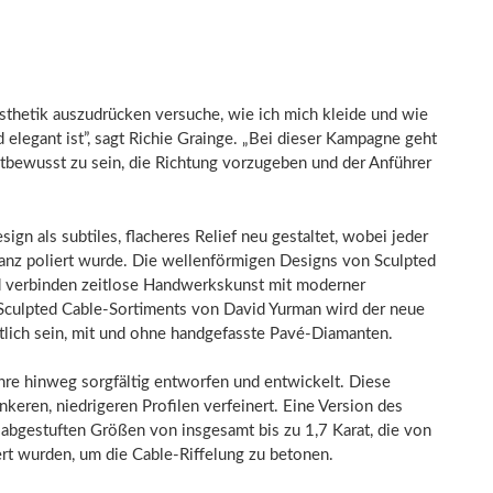
Ästhetik auszudrücken versuche, wie ich mich kleide und wie
 elegant ist”, sagt
Richie Grainge
. „Bei dieser Kampagne geht
tbewusst zu sein, die Richtung vorzugeben und der Anführer
gn als subtiles, flacheres Relief neu gestaltet, wobei jeder
lanz poliert wurde. Die wellenförmigen Designs von Sculpted
nd verbinden zeitlose Handwerkskunst mit moderner
n Sculpted Cable-Sortiments von
David Yurman
wird der neue
tlich sein, mit und ohne handgefasste Pavé-Diamanten.
hre hinweg sorgfältig entworfen und entwickelt. Diese
nkeren, niedrigeren Profilen verfeinert. Eine Version des
abgestuften Größen von insgesamt bis zu 1,7 Karat, die von
rt wurden, um die Cable-Riffelung zu betonen.