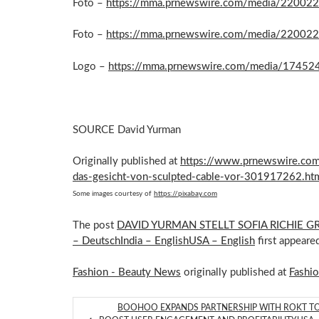
Foto –
https://mma.prnewswire.com/media/220022
Foto –
https://mma.prnewswire.com/media/220022
Logo –
https://mma.prnewswire.com/media/17452
SOURCE David Yurman
Originally published at
https://www.prnewswire.com/n
das-gesicht-von-sculpted-cable-vor-301917262.ht
Some images courtesy of
https://pixabay.com
The post
DAVID YURMAN STELLT SOFIA RICHIE 
– DeutschIndia – EnglishUSA – English
first appear
Fashion - Beauty News
originally published at
Fashi
BOOHOO EXPANDS PARTNERSHIP WITH ROKT T