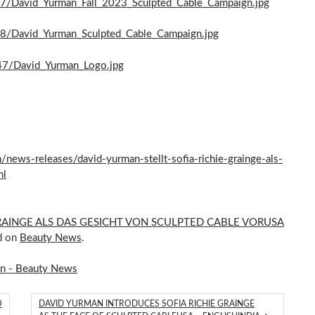
7/David_Yurman_Fall_2023_Sculpted_Cable_Campaign.jpg
8/David_Yurman_Sculpted_Cable_Campaign.jpg
47/David_Yurman_Logo.jpg
ews-releases/david-yurman-stellt-sofia-richie-grainge-als-
ml
GRAINGE ALS DAS GESICHT VON SCULPTED CABLE VORUSA
ed on
Beauty News
.
on - Beauty News
O
DAVID YURMAN INTRODUCES SOFIA RICHIE GRAINGE