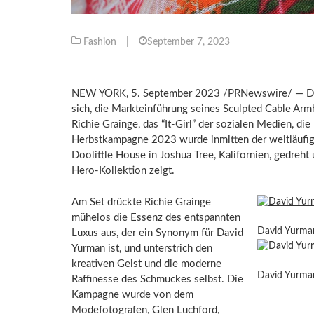
Fashion
|
September 7, 2023
NEW YORK
,
5.
September 2023
/PRNewswire/ — Dav
sich, die Markteinführung seines Sculpted Cable Ar
Richie Grainge
, das “It-Girl” der sozialen Medien, di
Herbstkampagne 2023 wurde inmitten der weitläufige
Doolittle House in
Joshua Tree
, Kalifornien, gedreht
Hero-Kollektion zeigt.
Am Set drückte
Richie Grainge
mühelos die Essenz des entspannten
David Yurman
Luxus aus, der ein Synonym für
David
Yurman
ist, und unterstrich den
kreativen Geist und die moderne
David Yurma
Raffinesse des Schmuckes selbst. Die
Kampagne wurde von dem
Modefotografen,
Glen Luchford
,