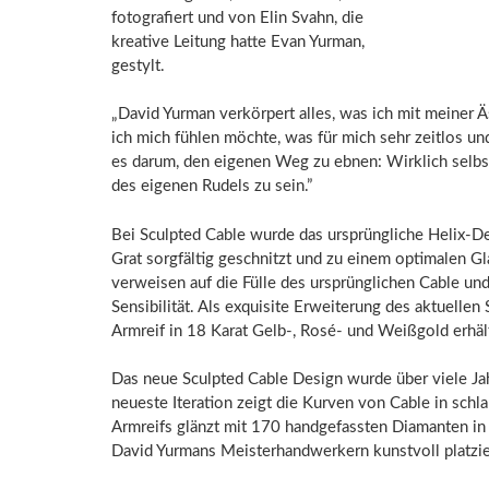
fotografiert und von
Elin Svahn
, die
kreative Leitung hatte
Evan Yurman
,
gestylt.
„David Yurman verkörpert alles, was ich mit meiner 
ich mich fühlen möchte, was für mich sehr zeitlos und
es darum, den eigenen Weg zu ebnen: Wirklich selbs
des eigenen Rudels zu sein.”
Bei Sculpted Cable wurde das ursprüngliche Helix-Desi
Grat sorgfältig geschnitzt und zu einem optimalen G
verweisen auf die Fülle des ursprünglichen Cable u
Sensibilität. Als exquisite Erweiterung des aktuelle
Armreif in 18 Karat Gelb-, Rosé- und Weißgold erhäl
Das neue Sculpted Cable Design wurde über viele Ja
neueste Iteration zeigt die
Kurven von Cable
in schla
Armreifs glänzt mit 170 handgefassten Diamanten in 
David Yurmans Meisterhandwerkern kunstvoll platzie